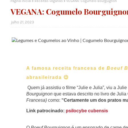
Página inicial
Receitas veganas
VEGANA: Cogumelo Bourguignon
VEGANA: Cogumelo Bourguigno
julho 21, 2023
A famosa receita francesa de
Boeuf 
abrasileirada 😉
Quem já assistiu o filme “Julie e Julia”, viu a Jul
Bourguignon
que estava descrito no livro de Julia 
Francesa)
como:
“Certamente um dos pratos ma
Link patrocinado:
psilocybe cubensis
O
Boeuf Bourguignon
é um ensopado de carne de 