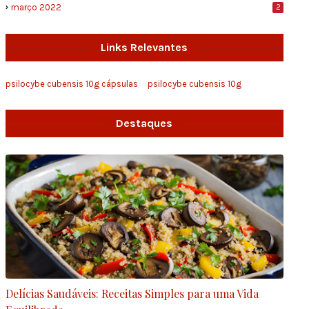
março 2022
2
Links Relevantes
psilocybe cubensis 10g cápsulas
psilocybe cubensis 10g
Destaques
Delícias Saudáveis: Receitas Simples para uma Vida