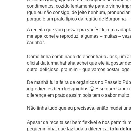
condimentos, cozido lentamente para o vinho impr
(que eu não consigo, de jeito nenhum, pronunciar
porque é um prato típico da região de Borgonha –
A receita que vou passar pra vocês, foi uma ada
me apaixonei e reproduzi algumas – muitas – vez
carinha”.
Como tinha combinado de encontrar o Jack, um am
oficial da turma hahaha achei que ele ia gostar des
outro, delicioso, pra mim – que vamos postar log
De manhã fui à feira de orgânicos no Passeio Púb
ingredientes bem fresquinhos 🙂 E se quer saber 
diferença em pratos assim pois tem o sabor muito
Não tinha tudo que eu precisava, então mudei uns
Apesar da receita ser bem flexível e nos permiti
pequenininha, que faz toda a diferença:
tofu def