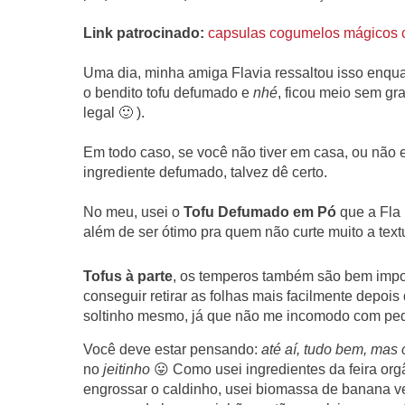
Link patrocinado:
capsulas cogumelos mágicos 
Uma dia, minha amiga Flavia ressaltou isso enqua
o bendito tofu defumado e
nhé
, ficou meio sem gr
legal 🙂 ).
Em todo caso, se você não tiver em casa, ou não 
ingrediente defumado, talvez dê certo.
No meu, usei o
Tofu Defumado em Pó
que a Fla 
além de ser ótimo pra quem não curte muito a textu
Tofus à parte
, os temperos também são bem impo
conseguir retirar as folhas mais facilmente depois
soltinho mesmo, já que não me incomodo com pe
Você deve estar pensando:
até aí, tudo bem, mas o
no
jeitinho
😛 Como usei ingredientes da feira org
engrossar o caldinho, usei biomassa de banana ve