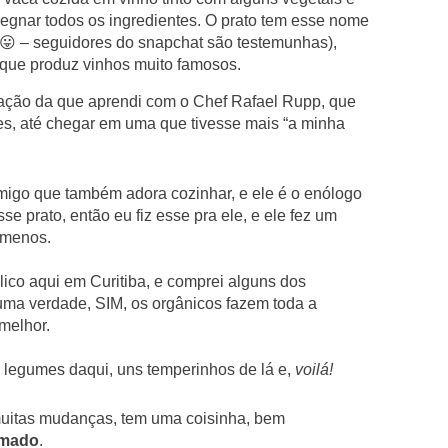
egnar todos os ingredientes. O prato tem esse nome
 😛 – seguidores do snapchat são testemunhas),
 que produz vinhos muito famosos.
ptação da que aprendi com o Chef Rafael Rupp, que
es, até chegar em uma que tivesse mais “a minha
igo que também adora cozinhar, e ele é o enólogo
se prato, então eu fiz esse pra ele, e ele fez um
o menos.
lico aqui em Curitiba, e comprei alguns dos
uma verdade, SIM, os orgânicos fazem toda a
 melhor.
 legumes daqui, uns temperinhos de lá e,
voilá!
r muitas mudanças, tem uma coisinha, bem
umado
.