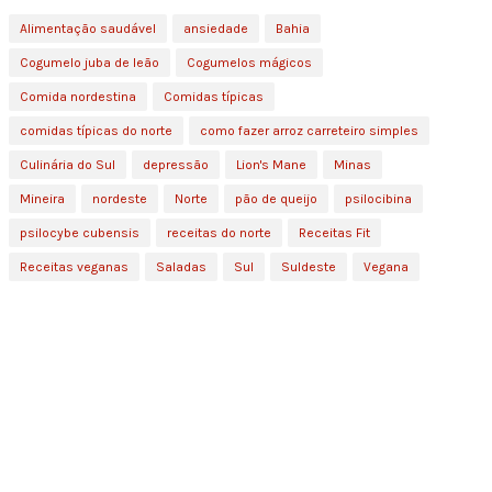
Alimentação saudável
ansiedade
Bahia
Cogumelo juba de leão
Cogumelos mágicos
Comida nordestina
Comidas típicas
comidas típicas do norte
como fazer arroz carreteiro simples
Culinária do Sul
depressão
Lion's Mane
Minas
Mineira
nordeste
Norte
pão de queijo
psilocibina
psilocybe cubensis
receitas do norte
Receitas Fit
Receitas veganas
Saladas
Sul
Suldeste
Vegana