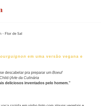
n
Bourguignon
em uma versão vegana e
ie se descabelar pra preparar um
Boeuf
Child (
Arte da Culinária
is deliciosos inventados pelo homem.”
vaca cozida em vinho tinto com alguns vegetais e