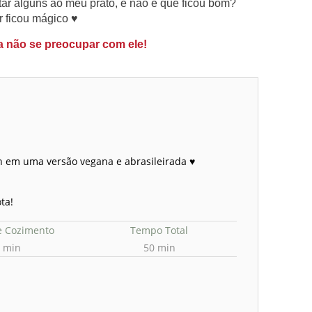
tar alguns ao meu prato, e não é que ficou bom?
r ficou mágico ♥
a não se preocupar com ele!
n em uma versão vegana e abrasileirada ♥
ta!
 Cozimento
Tempo Total
 min
50 min