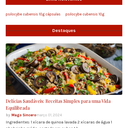
psilocybe cubensis 10g cápsulas
psilocybe cubensis 10g
Destaques
Delícias Saudáveis: Receitas Simples para uma Vida
Equilibrada
Mago Sincero
março 01, 2024
Ingredientes: 1 xícara de quinoa lavada 2 xícaras de água 1