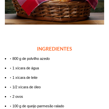
INGREDIENTES
800 g de polvilho azedo
1 xícara de água
1 xícara de leite
1/2 xícara de óleo
2 ovos
100 g de queijo parmesão ralado