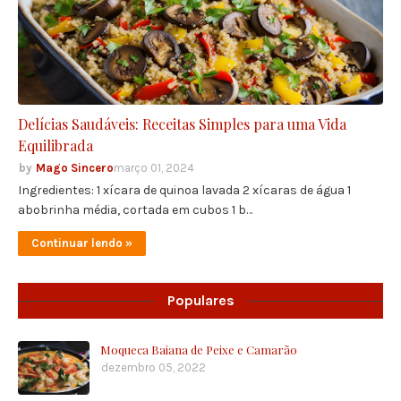
Delícias Saudáveis: Receitas Simples para uma Vida
Equilibrada
Mago Sincero
março 01, 2024
Ingredientes: 1 xícara de quinoa lavada 2 xícaras de água 1
abobrinha média, cortada em cubos 1 b…
Continuar lendo »
Populares
Moqueca Baiana de Peixe e Camarão
dezembro 05, 2022