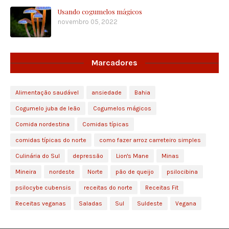
Usando cogumelos mágicos
novembro 05, 2022
Marcadores
Alimentação saudável
ansiedade
Bahia
Cogumelo juba de leão
Cogumelos mágicos
Comida nordestina
Comidas típicas
comidas típicas do norte
como fazer arroz carreteiro simples
Culinária do Sul
depressão
Lion's Mane
Minas
Mineira
nordeste
Norte
pão de queijo
psilocibina
psilocybe cubensis
receitas do norte
Receitas Fit
Receitas veganas
Saladas
Sul
Suldeste
Vegana